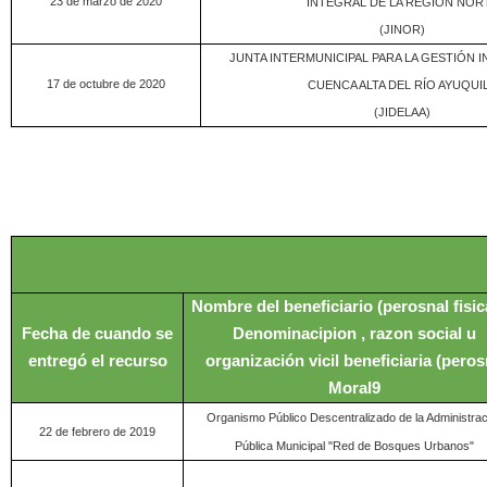
23 de marzo de 2020
INTEGRAL DE LA REGIÓN NOR
(JINOR)
JUNTA INTERMUNICIPAL PARA LA GESTIÓN I
17 de octubre de 2020
CUENCA ALTA DEL RÍO AYUQUI
(JIDELAA)
Nombre del beneficiario (perosnal fisic
Fecha de cuando se
Denominacipion , razon social u
entregó el recurso
organización vicil beneficiaria (pero
Moral9
Organismo Público Descentralizado de la Administrac
22 de febrero de 2019
Pública Municipal "Red de Bosques Urbanos"