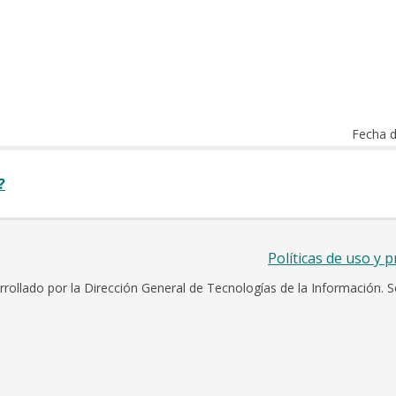
ventana
ventana
nueva
en
email.
ventana
nueva
Abre
ventana
en
nueva
ventana
Fecha d
?
Políticas de uso y p
rollado por la Dirección General de Tecnologías de la Información. S