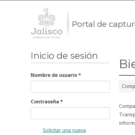
Saltar
Ir
al
a
contenido
Portal de captu
la
principal
página
principal
Inicio de sesión
del
Bi
sitio.
Nombre de usuario
*
Compa
Contraseña
*
Compañ
Transpa
inform
Solicitar una nueva