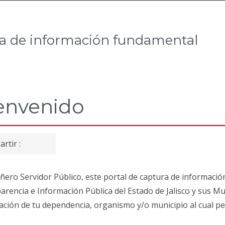
ra de información fundamental
envenido
Compartir
Compartir
Compartir
Compartir
Compartir
rtir :
en
en
en
en
en
1acebook.
1witter.
1oogle
1ersión
1nviar
ero Servidor Público, este portal de captura de informació
Abre
Abre
plus.
de
esta
rencia e Información Pública del Estado de Jalisco y sus Mu
en
en
Abre
Impresión.
página
ación de tu dependencia, organismo y/o municipio al cual pe
nueva
nueva
en
Abre
por