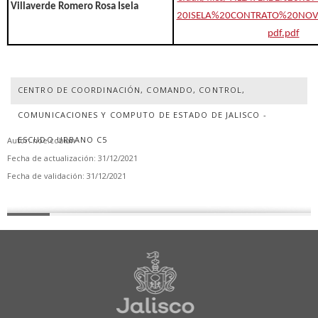
Villaverde Romero Rosa Isela
20ISELA%20CONTRATO%20NOV
pdf.pdf
CENTRO DE COORDINACIÓN, COMANDO, CONTROL,
COMUNICACIONES Y COMPUTO DE ESTADO DE JALISCO -
ESCUDO URBANO C5
Autor: noe.cobian
Fecha de actualización: 31/12/2021
Fecha de validación: 31/12/2021