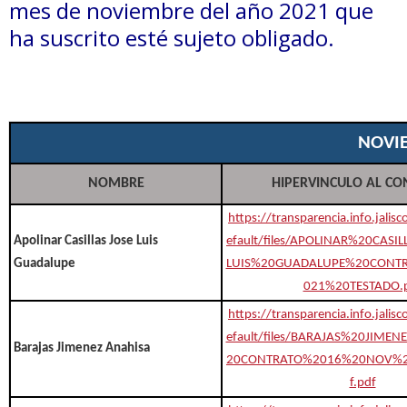
mes de noviembre del año 2021 que
ha suscrito esté sujeto obligado.
NOVI
NOMBRE
HIPERVINCULO AL C
https://transparencia.info.jalis
Apolinar Casillas Jose Luis
efault/files/APOLINAR%20CAS
Guadalupe
LUIS%20GUADALUPE%20CONT
021%20TESTADO.
https://transparencia.info.jalis
efault/files/BARAJAS%20JIME
Barajas Jimenez Anahisa
20CONTRATO%2016%20NOV%2
f.pdf