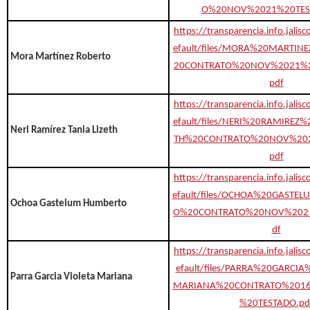
O%20NOV%2021%20TES
https://transparencia.info.jalis
efault/files/MORA%20MARTI
Mora Martínez Roberto
20CONTRATO%20NOV%2021%2
pdf
https://transparencia.info.jalis
efault/files/NERI%20RAMIREZ
Neri Ramírez Tania Lizeth
TH%20CONTRATO%20NOV%202
pdf
https://transparencia.info.jalis
efault/files/OCHOA%20GAST
Ochoa Gastelum Humberto
O%20CONTRATO%20NOV%2021
df
https://transparencia.info.jalis
efault/files/PARRA%20GARCI
Parra Garcia Violeta Mariana
MARIANA%20CONTRATO%201
%20TESTADO.pd