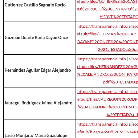
efault/files/GUTIERREZ%20CA
Gutierrez Castillo Sagrario Rocio
IO%20ROCIO%20CONTRATO%2
%20VP%20TESTADO
https://transparencia.info.jalis
efault/files/GUZMAN%20DUA
Guzmán Duarte Karla Dayán Once
DAYAM%20ONCE%20%20CON
2021.TESTADO%20pd
https://transparencia.info.jalis
efault/files/HERNANDEZ%20A
Hernández Aguilar Edgar Alejandro
%20ALEJANDRO%20CONTRATO
pdf%20TESTADO.p
https://transparencia.info.jalis
efault/files/JAUREGUI%20ROD
Jauregui Rodríguez Jaime Alejandro
%20ALEJANDRO%20CONTRAT
%20TESTADO.pd
https://transparencia.info.jalis
efault/files/LASSO%20MONJ
Lasso Monjaraz María Guadalupe