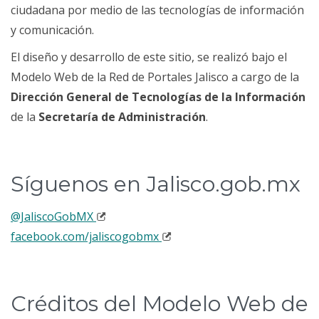
ciudadana por medio de las tecnologías de información
y comunicación.
El diseño y desarrollo de este sitio, se realizó bajo el
Modelo Web de la Red de Portales Jalisco a cargo de la
Dirección General de Tecnologías de la Información
de la
Secretaría de Administración
.
Síguenos en Jalisco.gob.mx
(Abre
@JaliscoGobMX
en
(Abre
facebook.com/jaliscogobmx
nueva
en
ventana)
nueva
ventana)
Créditos del Modelo Web de