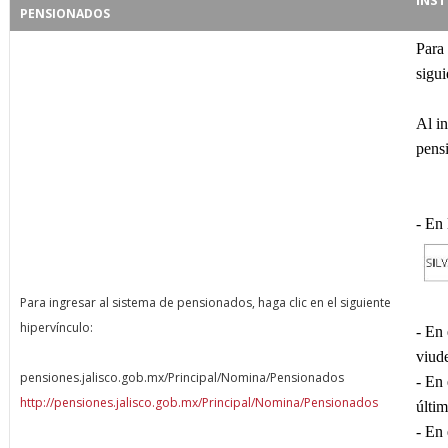
INST
PENSIONADOS
Para
sigui
Al in
pens
- En
Para ingresar al sistema de pensionados, haga clic en el siguiente
hipervínculo:
- En 
viude
pensiones.jalisco.gob.mx/Principal/Nomina/Pensionados
- En 
http://pensiones.jalisco.gob.mx/Principal/Nomina/Pensionados
últi
- En