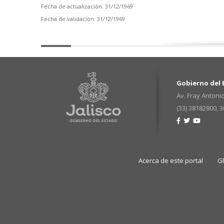
Fecha de actualización: 31/12/1969
Fecha de validación: 31/12/1969
Gobierno del E
Av. Fray Antonio
(33) 38182800, 
Acerca de este portal
G