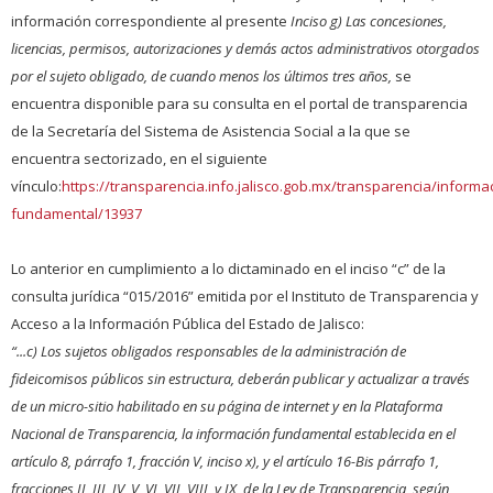
información correspondiente al presente
Inciso
g) Las concesiones,
licencias, permisos, autorizaciones y demás actos administrativos otorgados
por el sujeto obligado, de cuando menos los últimos tres años
,
se
encuentra disponible para su consulta en el portal de transparencia
de la Secretaría del Sistema de Asistencia Social a la que se
encuentra sectorizado, en el siguiente
vínculo:
https://transparencia.info.jalisco.gob.mx/transparencia/informa
fundamental/13937
Lo anterior en cumplimiento a lo dictaminado en el inciso “c” de la
consulta jurídica “015/2016” emitida por el Instituto de Transparencia y
Acceso a la Información Pública del Estado de Jalisco:
“...c) Los sujetos obligados responsables de la administración de
fideicomisos públicos sin estructura, deberán publicar y actualizar a través
de un micro-sitio habilitado en su página de internet y en la Plataforma
Nacional de Transparencia, la información fundamental establecida en el
artículo 8, párrafo 1, fracción V, inciso x), y el artículo 16-Bis párrafo 1,
fracciones II, III, IV, V, VI, VII, VIII, y IX, de la Ley de Transparencia, según