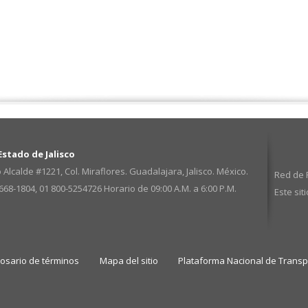
stado de Jalisco
 Alcalde #1221, Col. Miraflores. Guadalajara, Jalisco. México.
Red de P
3668-1804, 01 800-5254726
Horario de 09:00 A.M. a 6:00 P.M.
Este sit
losario de términos
Mapa del sitio
Plataforma Nacional de Trans