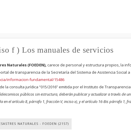
Pasar al
contenido
principal
iso f ) Los manuales de servicios
res Naturales (FOEDEN),
carece de personal y estructura propios, la in
rtal de transparencia de la Secretaría del Sistema de Asistencia Social a
encia/informacion-fundamental/15486
de la consulta jurídica “015/2016” emitida por el Instituto de Transparencia
ideicomisos públicos sin estructura, deberán publicar y actualizar a través de un 
l artículo 8, párrafo 1, fracción V, inciso x), y el artículo 16-Bis párrafo 1, fraccio
SASTRES NATURALES - FOEDEN (2157)