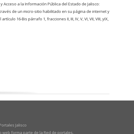
 y Acceso a la Información Pública del Estado de Jalisco:
ravés de un micro-sitio habilitado en su página de internet y
o 16-Bis párrafo 1, fracciones II, III, IV, V, VI, VII, VIII, yIX,
ortales Jalisco
io web forma parte de la Red de portales.