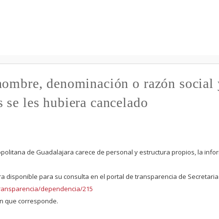
Pasar al
contenido
principal
nombre, denominación o razón social 
 se les hubiera cancelado
politana de Guadalajara carece de personal y estructura propios, la info
ra disponible para su consulta en el portal de transparencia de Secretaria
x/transparencia/dependencia/215
ión que corresponde.