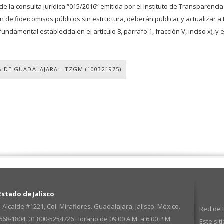
de la consulta jurídica “015/2016” emitida por el Instituto de Transparencia
 de fideicomisos públicos sin estructura, deberán publicar y actualizar a t
ntal establecida en el artículo 8, párrafo 1, fracción V, inciso x), y el artícul
 DE GUADALAJARA - TZGM (100321975)
stado de Jalisco
 Alcalde #1221, Col. Miraflores. Guadalajara, Jalisco. México.
Red de P
3668-1804, 01 800-5254726
Horario de 09:00 A.M. a 6:00 P.M.
Este sit