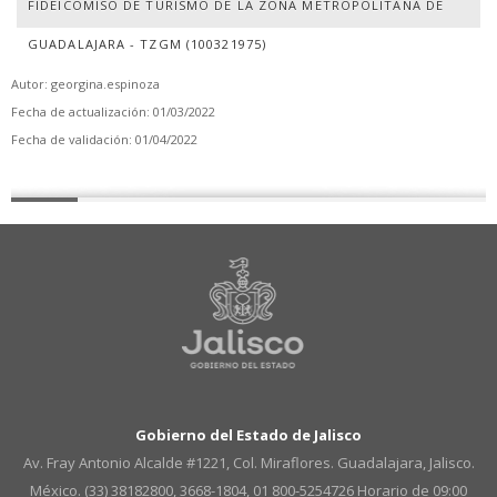
FIDEICOMISO DE TURISMO DE LA ZONA METROPOLITANA DE
GUADALAJARA - TZGM (100321975)
Autor: georgina.espinoza
Fecha de actualización: 01/03/2022
Fecha de validación: 01/04/2022
Gobierno del Estado de Jalisco
Av. Fray Antonio Alcalde #1221, Col. Miraflores. Guadalajara, Jalisco.
México. (33) 38182800, 3668-1804, 01 800-5254726
Horario de 09:00