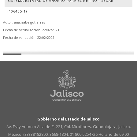
SISTEMA ESTATAL DE AHORRO PARA EL RETIRO - SEDAR
(106405-1)
Autor: ana.isabelgutierrez
Fecha de actualización: 22/02/2021
Fecha de validación: 22/02/2021
Gobierno del Estado de Jalisco
Av. Fray Antonio Alcalde #1221, Col. Miraflores. Guadalajara, Jalisco.
México. (33) 38182800, 3668-1804, 01 800-5254726
Horario de 09:00