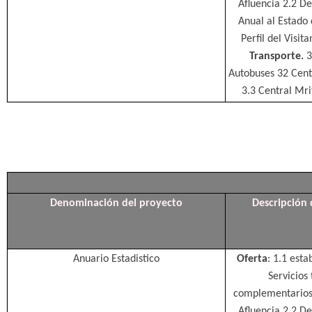
Afluencia 2.2 De
Anual al Estado d
Perfil del Visit
Transporte.
3
Autobuses 32 Cent
3.3 Central Mri
Denominación del proyecto
Descripción 
Anuario Estadistico
Oferta
: 1.1 esta
Servicios 
complementario
Afluencia 2.2 De