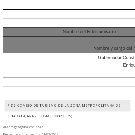
Nombre del Fideicomisario
Nombre y cargo del r
Gobernador Constit
Enriq
FIDEICOMISO DE TURISMO DE LA ZONA METROPOLITANA DE
GUADALAJARA - TZGM (100321975)
Autor: georgina.espinoza
Fecha de actualización: 01/03/2022