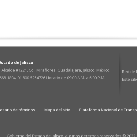
stado de Jalisco
 Alcalde #1221, Col. Miraflores. Guadalajara, Jalisco. México.
Red de P
3668-1804, 01 800-5254726
Horario de 09:00 A.M. a 6:00 P.M.
Este sit
losario de términos
Mapa del sitio
Plataforma Nacional de Trans
Gobierno del Estado de Jalisco, algunos derechos reservados © 2022.